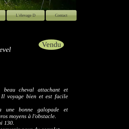
L'élevage D
Contact
Vendu
evel
 beau cheval attachant et
 Il voyage bien et est facile
.
a une bonne galopade et
gros moyens à l'obstacle.
ni 130.