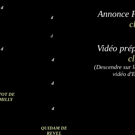
d
Annonce F
d
c
d
Vidéo pré
d
c
d
(Descendre sur l
vidéo d'
d
TOT DE
MILLY
d
QUIDAM DE
REVEL