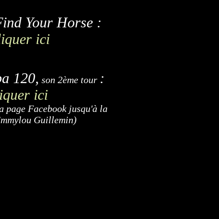
ind Your Horse :
liquer ici
pa 120,
:
son 2ème tour
liquer ici
a page Facebook jusqu'à la
Emmylou Guillemin)