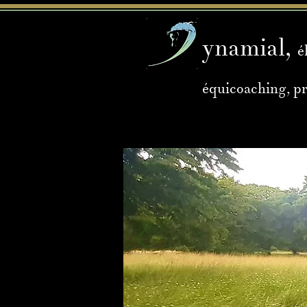
ynamial,
é
équicoaching, p