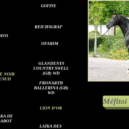
GOFINE
REICHSGRAF
AVO
OFARIM
GLANDENYS
COUNTRY SWELL
(GB) WD
E NOIR
USUD
FRONARTH
BALLERINA (GB)
WD
Méfitoi
LION D'OR
IKA DE
ABOT
LAÏKA DES