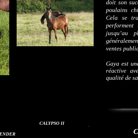
doit son suc
poulains chi
Cela se tra
performent 
jusqu’au p
généralemen
ventes publi
Gaya est une
réactive av
qualité de sa
CALYPSO II
C
ENDER