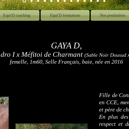
Equi'D coaching
Equi'D formations
Nos poulinières
GAYA D,
dro I
x Méfitoi de Charmant
(Sable Noir Dousud x
femelle, 1m60, Selle Français, baie, née en 2016
Fille de Con
en CCE, mem
et père de c
En plus des
respect et d