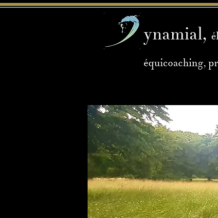
ynamial,
é
équicoaching, p