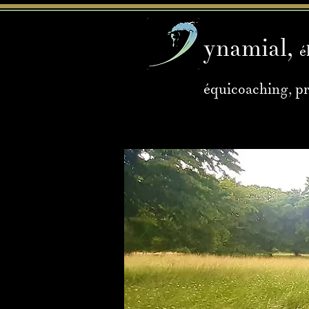
ynamial,
é
équicoaching, p