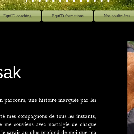
Equi'D coaching
Equi'D formations
Nos poulinières
sak
 parcours, une histoire marquée par les
été mes compagnons de tous les instants,
Je me souviens avec nostalgie de chaque
s je savais au plus profond de moi que ma