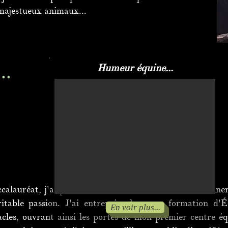
s majestueux animaux...
..
Humeur équine...
alauréat, j'ai pris une décision audacieuse : abandonne
table passion. J'ai entrepris alors une formation d'É
En voir plus...
acles, ouvrant ainsi les portes de mon premier centre é