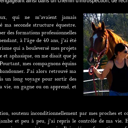
engageant ainsi dans un chemin d'introspection, de rec
ux, qui ne m'avaient jamais
éé ma seconde structure équestre.
per des formations professionnelles
endant, à l'âge de 40 ans, j'ai été
risme qui a bouleversé mes projets
e et aphasique, on me disait que je
. Pourtant, mes compagnons équins
bandonner. J'ai alors retrouvé ma
ris un long voyage pour sortir des
la vie, on gagne ou on apprend, et
ion, soutenu inconditionnellement par mes proches et co
 jambe et peu à peu, j'ai repris le contrôle de ma vie.