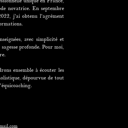
essionnelle unique en France,
de novatrice. En septembre
2022, j'ai obtenu l'agrément
ormations.
seignées, avec simplicité et
ur sagesse profonde. Pour moi,
re.
drons ensemble à écouter les
olistique, dépourvue de tout
l'équicoaching.
mail.com