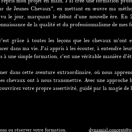
in repris mon projet en main. J'ai créé une formation prof
eur de Jeunes Chevaux", en mettant en œuvre ma métho
 vu le jour, marquant le début d'une nouvelle ère. En 
aissance de la qualité et du professionnalisme de mes f
c'est grâce à toutes les leçons que les chevaux m'ont en
ncer dans ma vie. J'ai appris à les écouter, à entendre le
as à une simple formation, c'est une véritable manière d'êt
ner dans cette aventure extraordinaire, où nous appren
 les chevaux ont à nous transmettre. Avec une approche h
uvrirez votre propre assertivité, guidé par la magie de 
ions ou réserver votre formation.
dynamial.concept@g