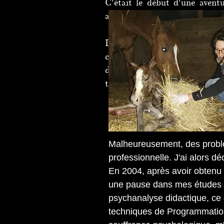
C'était le début d'une aventu
ambitions et aux aspirations d
Des cavaliers de compétition
confrontés à des défis psychi
dans leur parcours équestre. 
tout, c'était le simple fait d'
Malheureusement, des problèm
professionnelle. J'ai alors 
En 2004, après avoir obtenu u
une pause dans mes études p
psychanalyse didactique, ce 
techniques de Programmation