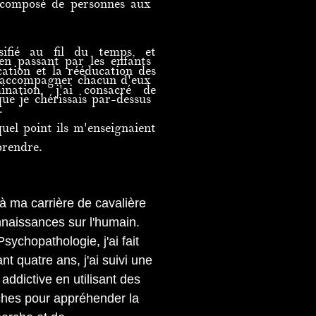
é, composé de personnes aux
sifié au fil du temps, et
en passant par les enfants
cation et la rééducation des
 d'accompagner chacun d'eux
nation, j'ai consacré de
ue je chérissais par-dessus
.
quel point ils m'enseignaient
prendre.
à ma carrière de cavalière
nnaissances sur l'humain.
ychopathologie, j'ai fait
quatre ans, j'ai suivi une
ddictive en utilisant des
ches pour appréhender la