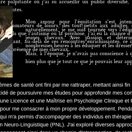
re palpitante où j'ai su accueillir un public diversifi
ifférentes.
Mon amour pour l'équitation s'est inten
 aux amateurs de loisirs, des tout-petits aux adultes, 
naturellement, je me suis tournée vers l'édu
ques tels que l'autisme ou la psychose, j'ai eu la chance
jeunes chevaux. Avec passion et détermi
Pourtant, au-delà de ces rencontres enrichissantes, ce q
nombreuses heures à les éduquer et les dresser
être en présence de mes chevaux.
Mais, à l'époque, je n'avais pas conscience à 
bien plus que je tout ce que je pouvais leur ap
es de santé ont fini par me rattraper, mettant ainsi fin 
décidé de poursuivre mes études pour approfondir mes co
ne Licence et une Maîtrise en Psychologie Clinique et Ps
our me consacrer à mon propre développement. Pendant 
qui m'a permis d'accompagner des individus en thérapie a
 Neuro-Linguistique (PNL). J'ai exploré diverses appro