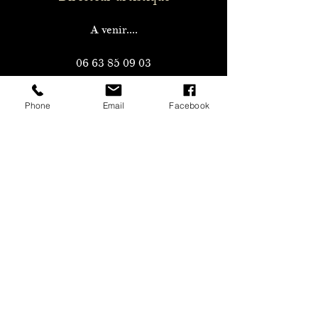
A venir....
06 63 85 09 03
dynamial.concept@gmail.com
Phone
Email
Facebook
A venir....