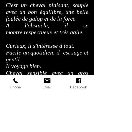
C'est un cheval plaisant, souple
avec un bon équilibre, une belle
foulée de galop et de la force.
A l'obstacle, il se
montre respectueux et très agile.
Curieux, il s'intéresse à tout.
Facile au quotidien, il est sage et
gentil.
Il voyage bien.
Cheval sensible avec un gros
coeur.
Phone
Email
Facebook
Laisse présager un gros potentiel.
Steven Le Vot
:
Cheval avec beaucoup d'aisance
et de souplesse, respectueux.
Prometteur pour l'avenir...